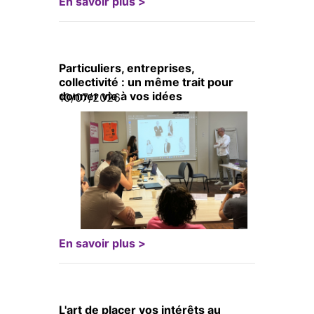
En savoir plus >
Particuliers, entreprises,
collectivité : un même trait pour
donner vie à vos idées
10/07/2026
En savoir plus >
L'art de placer vos intérêts au