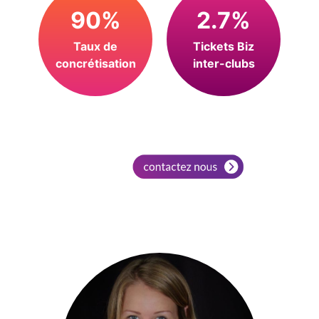
90%
2.7%
Taux de
Tickets Biz
concrétisation
inter-clubs