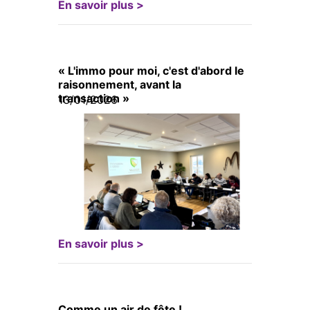
En savoir plus >
« L'immo pour moi, c'est d'abord le
raisonnement, avant la
transaction »
13/01/2026
En savoir plus >
Comme un air de fête !