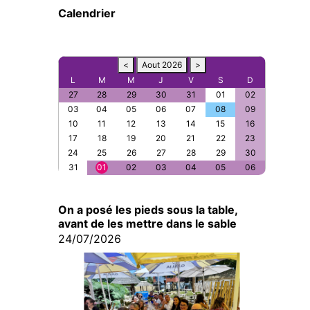
Calendrier
<
Aout 2026
>
L
M
M
J
V
S
D
27
28
29
30
31
01
02
03
04
05
06
07
08
09
10
11
12
13
14
15
16
17
18
19
20
21
22
23
24
25
26
27
28
29
30
31
01
02
03
04
05
06
On a posé les pieds sous la table,
avant de les mettre dans le sable
24/07/2026