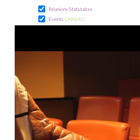
CARBAO RENNES SAINT
Réunions Statutaires
GRÉGOIRE
Prochaine réunion statutaire
Events
CARBAO
25/08/2026
CARBAO ANGERS
Prochaine réunion statutaire
26/08/2026
CARBAO CAEN
Prochaine réunion statutaire
26/08/2026
CARBAO BLOIS
Prochaine réunion statutaire
26/08/2026
CARBAO DINAN
Previous
Prochaine réunion statutaire
27/08/2026
CARBAO FOUGÈRES
Prochaine réunion statutaire
28/08/2026