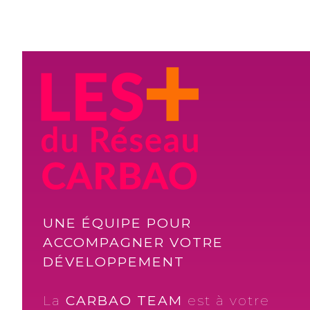
CARBAO SENS
Prochaine réunion statutaire
03/09/2026
CARBAO REIMS
Prochaine réunion statutaire
03/09/2026
CARBAO PONT-L'ÉVÊQUE
Prochaine réunion statutaire
03/09/2026
UNE ÉQUIPE POUR
CARBAO MONTAIGU
ACCOMPAGNER VOTRE
Prochaine réunion statutaire
03/09/2026
DÉVELOPPEMENT
CARBAO ROUEN PLATEAU
La
CARBAO TEAM
est à votre
NORD
Prochaine réunion statutaire
écoute et accompagne votre
04/09/2026
parcours au sein du réseau.
CARBAO CHOLET
Prochaine réunion statutaire
04/09/2026
Vous bénéficiez :