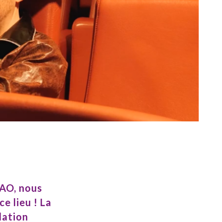
CARBAO LANNION / PERROS
GUIREC
AO, nous
e lieu ! La
ation
elle oui,
ns un cadre
t.»