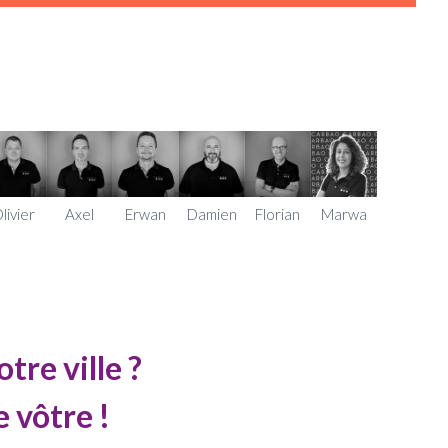
livier
Axel
Erwan
Damien
Florian
Marwa
tre ville ?
 vôtre !