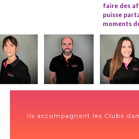
CARBAO LES HERBIERS
Prochaine réunion statutaire
01/09/2026
CARBAO MONTÉLIMAR
Prochaine réunion statutaire
02/09/2026
CARBAO DIJON
Prochaine réunion statutaire
02/09/2026
CARBAO ABBEVILLE - BAIE
DE SOMME
Prochaine réunion statutaire
Ils accompagnent les Clubs dans
02/09/2026
CARBAO LA ROCHE SUR
YON
Prochaine réunion statutaire
03/09/2026
CARBAO GRENOBLE
Prochaine réunion statutaire