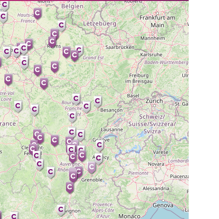
Nicolas DEPELCHIN
digitCO
CARBAO BOURGOIN JALLIEU /
NORD ISÈRE
Rémy NIETO
Upword.
CARBAO CAPBRETON / DAX
Rachel GHYSELEN
ConForSSec