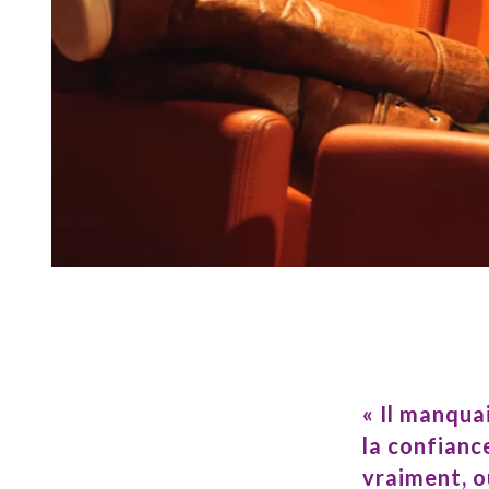
CARBAO LYON TECHLID
Prochaine réunion statutaire
31/08/2026
CARBAO TROYES
Prochaine réunion statutaire
01/09/2026
CARBAO SAINT MALO
Prochaine réunion statutaire
01/09/2026
CARBAO LA ROCHE SUR
« Il manquai
YON SUD
Prochaine réunion statutaire
la confianc
01/09/2026
vraiment, o
CARBAO VILLEFRANCHE
faire des af
SUR SAÔNE
puisse part
Prochaine réunion statutaire
01/09/2026
moments de