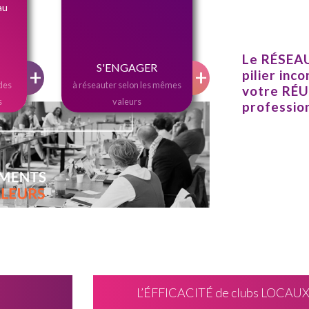
au
Le RÉSEA
S'ENGAGER
+
+
pilier inc
des
à réseauter selon les mêmes
votre RÉ
s
valeurs
profession
L’ÉFFICACITÉ de clubs LOCAUX