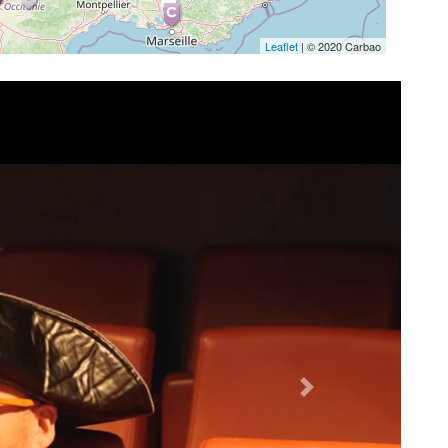
CARBAO CHAMPNIERS
Leaflet
| © 2020 Carbao
Nicolas RENARD
PIZZA COSY
CARBAO ANGOULÊME
Carine SOUQUET-ROOS
Cabinet Avocat SOUQUET-ROOS
CARBAO BORDEAUX 2 RIVES
Next
Erwan FAJOLLES
RIVALIS - GPS22