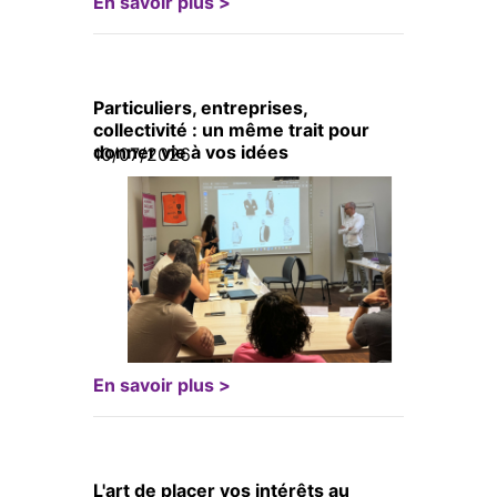
En savoir plus >
Particuliers, entreprises,
collectivité : un même trait pour
donner vie à vos idées
10/07/2026
En savoir plus >
L'art de placer vos intérêts au