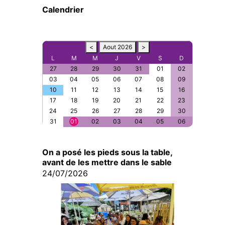
Calendrier
<
Aout 2026
>
L
M
M
J
V
S
D
27
28
29
30
31
01
02
03
04
05
06
07
08
09
10
11
12
13
14
15
16
17
18
19
20
21
22
23
24
25
26
27
28
29
30
31
01
02
03
04
05
06
On a posé les pieds sous la table,
avant de les mettre dans le sable
24/07/2026