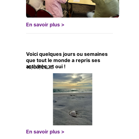
En savoir plus >
Voici quelques jours ou semaines
que tout le monde a repris ses
activités, et oui !
10/09/2025
En savoir plus >