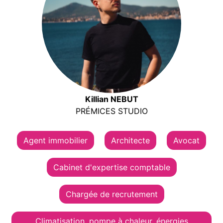
Killian NEBUT
PRÉMICES STUDIO
Agent immobilier
Architecte
Avocat
Cabinet d'expertise comptable
Chargée de recrutement
Climatisation, pompe à chaleur, énergies