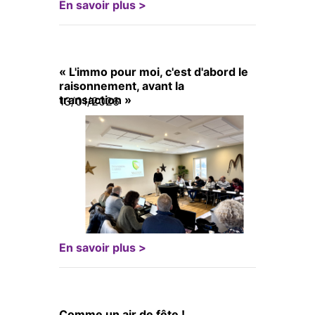
En savoir plus >
« L'immo pour moi, c'est d'abord le
raisonnement, avant la
transaction »
13/01/2026
En savoir plus >
Comme un air de fête !