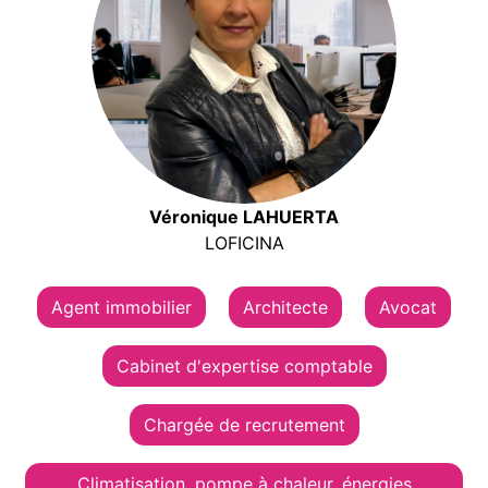
Véronique LAHUERTA
LOFICINA
Agent immobilier
Architecte
Avocat
Cabinet d'expertise comptable
Chargée de recrutement
Climatisation, pompe à chaleur, énergies