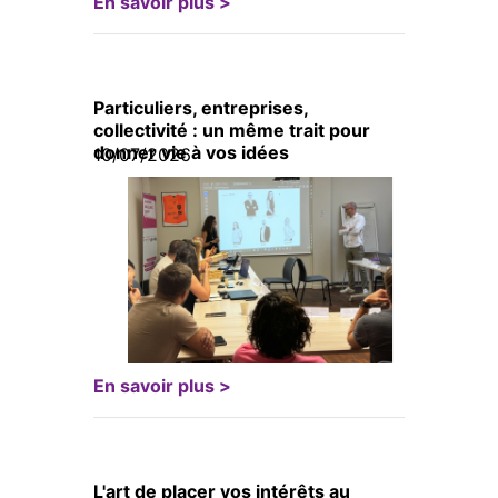
En savoir plus >
Particuliers, entreprises,
collectivité : un même trait pour
donner vie à vos idées
10/07/2026
En savoir plus >
L'art de placer vos intérêts au