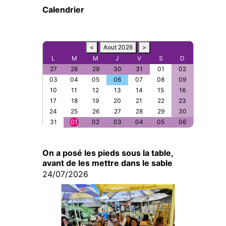
Calendrier
<
Aout 2026
>
L
M
M
J
V
S
D
27
28
29
30
31
01
02
03
04
05
06
07
08
09
10
11
12
13
14
15
16
17
18
19
20
21
22
23
24
25
26
27
28
29
30
31
01
02
03
04
05
06
On a posé les pieds sous la table,
avant de les mettre dans le sable
24/07/2026