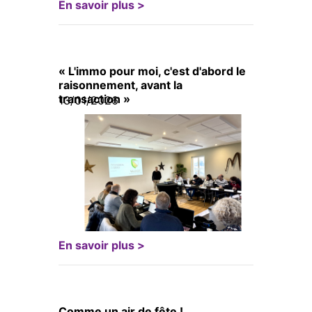
En savoir plus >
« L'immo pour moi, c'est d'abord le
raisonnement, avant la
transaction »
13/01/2026
En savoir plus >
Comme un air de fête !