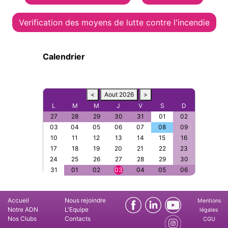
Verification des moyens de lutte contre l'incendie
Calendrier
<
Aout 2026
>
L
M
M
J
V
S
D
27
28
29
30
31
01
02
03
04
05
06
07
08
09
10
11
12
13
14
15
16
17
18
19
20
21
22
23
24
25
26
27
28
29
30
31
01
02
03
04
05
06
Accueil
Nous rejoindre
Mentions
Notre ADN
L'Equipe
légales
Nos Clubs
Contacts
CGU