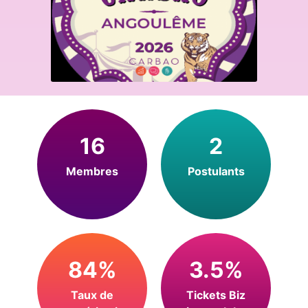
16
2
Membres
Postulants
84%
3.5%
Taux de
Tickets Biz