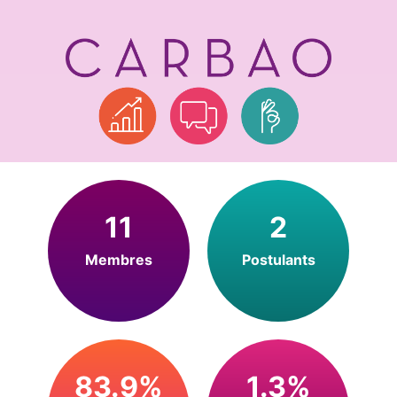
11
2
Membres
Postulants
83.9%
1.3%