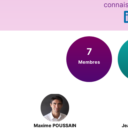
connai
7
Membres
Maxime POUSSAIN
Je