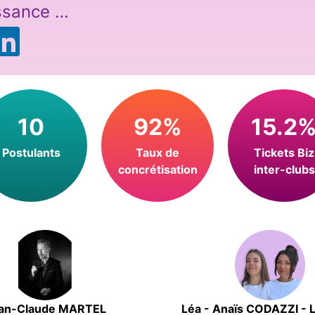
ssance …
10
92%
15.2
Postulants
Taux de
Tickets Biz
concrétisation
inter-clubs
an-Claude MARTEL
Léa - Anaïs CODAZZI -