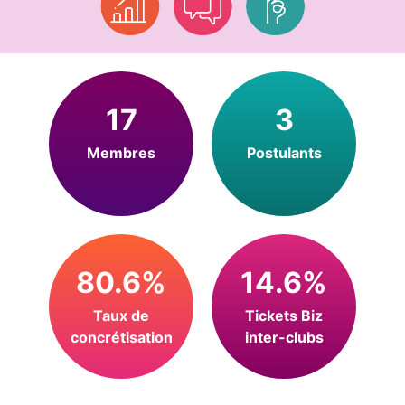
17
3
Membres
Postulants
80.6%
14.6%
Taux de
Tickets Biz
concrétisation
inter-clubs