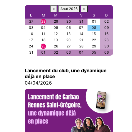
<
Aout 2026
>
L
M
M
J
V
S
D
27
28
29
30
31
01
02
03
04
05
06
07
08
09
10
11
12
13
14
15
16
17
18
19
20
21
22
23
24
25
26
27
28
29
30
31
01
02
03
04
05
06
Lancement du club, une dynamique
déjà en place
04/04/2026