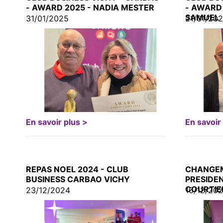
- AWARD 2025 - NADIA MESTER
- AWARD
SAMUEL
31/01/2025
21/01/20
En savoir plus >
En savoir
REPAS NOEL 2024 - CLUB
CHANGEM
BUSINESS CARBAO VICHY
PRESIDEN
COURTIE
23/12/2024
16/12/20