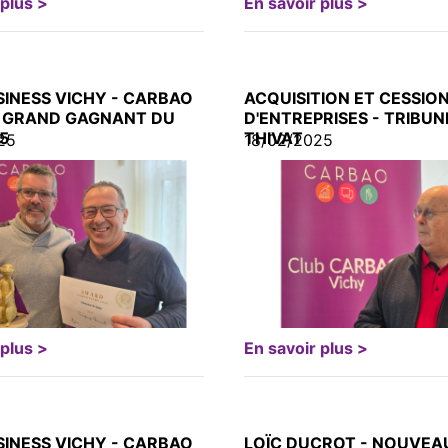
 plus >
En savoir plus >
SINESS VICHY - CARBAO
ACQUISITION ET CESSIO
 GRAND GAGNANT DU
D'ENTREPRISES - TRIBUN
5
THIVAT
25
18/02/2025
 plus >
En savoir plus >
SINESS VICHY - CARBAO
LOÏC DUCROT - NOUVEA