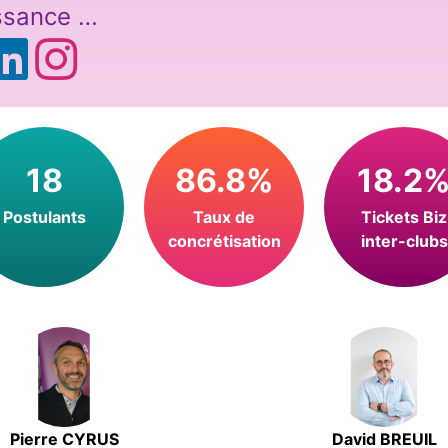
ssance …
18
86.8%
18.2
Postulants
Taux de
Tickets Biz
concrétisation
inter-clubs
Pierre CYRUS
David BREUIL