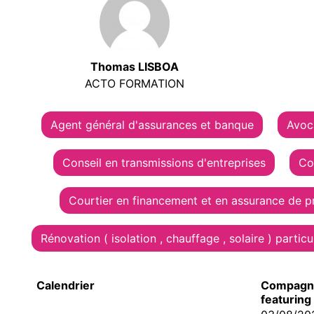
Thomas LISBOA
ACTO FORMATION
Agent général d'assurances et banque
Avoca
Conseil en transmissions d'entreprises
Co
Courtier en financement et en assurance de p
Rénovation ( isolation , chauffage , solaire ) particu
Calendrier
Compagni
featurin