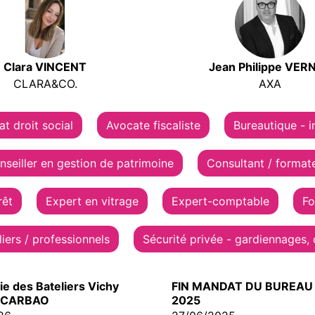
Clara VINCENT
Jean Philippe VER
CLARA&CO.
AXA
t droit social
Avocate fiscaliste
Bureautique - 
nseiller en gestion de patrimoine
Consultant / format
rêt
Expert en vitrage
Expert-comptable
Fo
liers / professionnels
Sécurité privée - gardiennages, 
e des Bateliers Vichy
FIN MANDAT DU BUREAU 
g CARBAO
2025