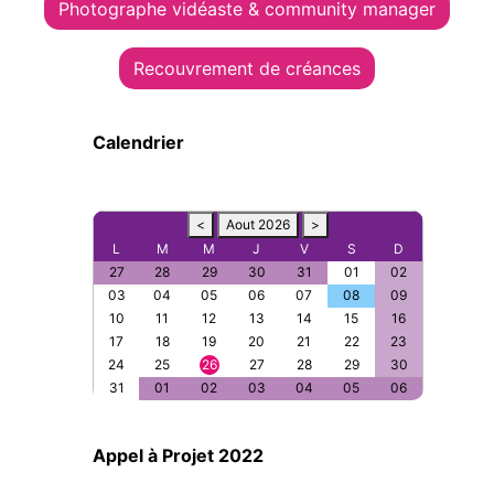
Photographe vidéaste & community manager
Recouvrement de créances
Calendrier
<
Aout 2026
>
L
M
M
J
V
S
D
27
28
29
30
31
01
02
03
04
05
06
07
08
09
10
11
12
13
14
15
16
17
18
19
20
21
22
23
24
25
26
27
28
29
30
31
01
02
03
04
05
06
Appel à Projet 2022