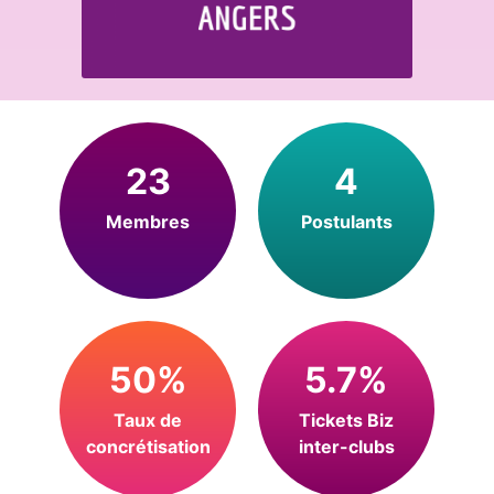
23
4
Membres
Postulants
50%
5.7%
Taux de
Tickets Biz
concrétisation
inter-clubs