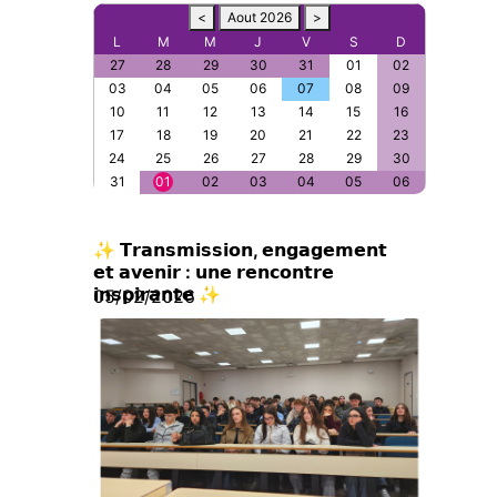
<
Aout 2026
>
L
M
M
J
V
S
D
27
28
29
30
31
01
02
03
04
05
06
07
08
09
10
11
12
13
14
15
16
17
18
19
20
21
22
23
24
25
26
27
28
29
30
31
01
02
03
04
05
06
✨ 𝗧𝗿𝗮𝗻𝘀𝗺𝗶𝘀𝘀𝗶𝗼𝗻, 𝗲𝗻𝗴𝗮𝗴𝗲𝗺𝗲𝗻𝘁
𝗲𝘁 𝗮𝘃𝗲𝗻𝗶𝗿 : 𝘂𝗻𝗲 𝗿𝗲𝗻𝗰𝗼𝗻𝘁𝗿𝗲
𝗶𝗻𝘀𝗽𝗶𝗿𝗮𝗻𝘁𝗲 ✨
05/02/2026