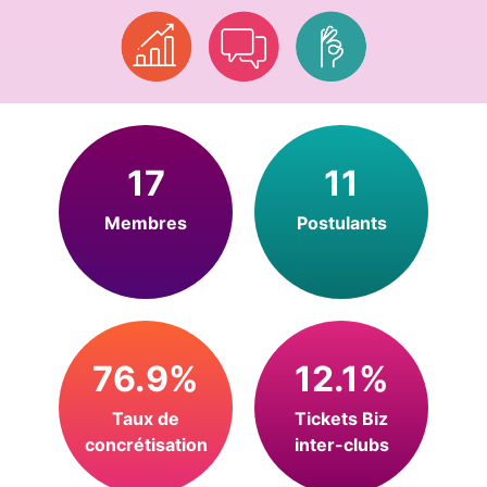
17
11
Membres
Postulants
76.9%
12.1%
Taux de
Tickets Biz
concrétisation
inter-clubs