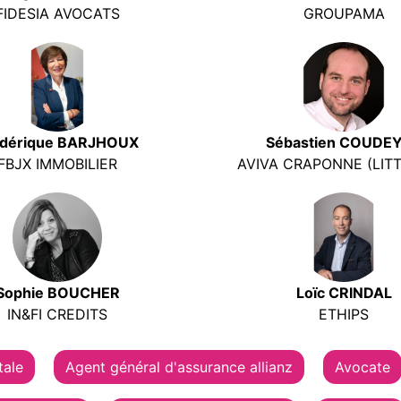
FIDESIA AVOCATS
GROUPAMA
édérique BARJHOUX
Sébastien COUDE
FBJX IMMOBILIER
AVIVA CRAPONNE (LIT
Sophie BOUCHER
Loïc CRINDAL
IN&FI CREDITS
ETHIPS
tale
Agent général d'assurance allianz
Avocate