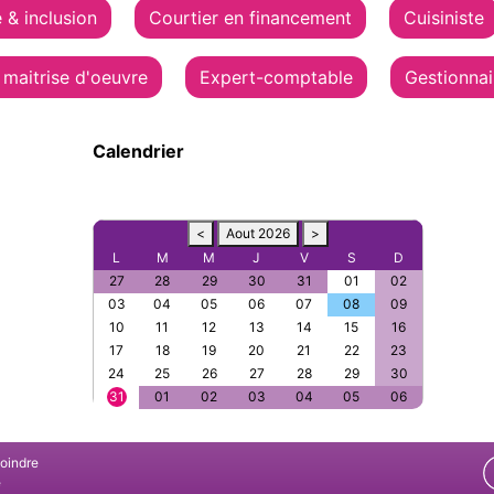
é & inclusion
Courtier en financement
Cuisiniste
 maitrise d'oeuvre
Expert-comptable
Gestionnai
Calendrier
<
Aout 2026
>
L
M
M
J
V
S
D
27
28
29
30
31
01
02
03
04
05
06
07
08
09
10
11
12
13
14
15
16
17
18
19
20
21
22
23
24
25
26
27
28
29
30
31
01
02
03
04
05
06
joindre
e