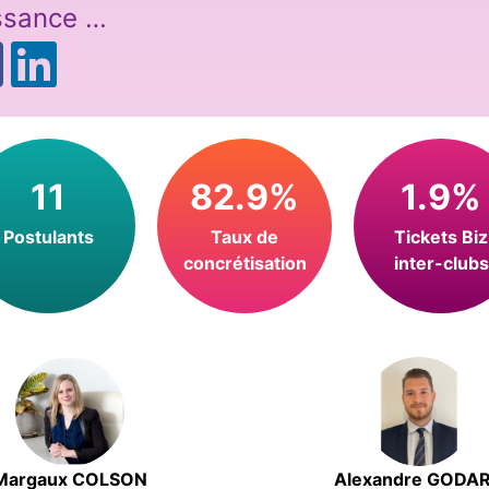
ssance …
11
82.9%
1.9%
Postulants
Taux de
Tickets Biz
concrétisation
inter-clubs
Margaux COLSON
Alexandre GODA