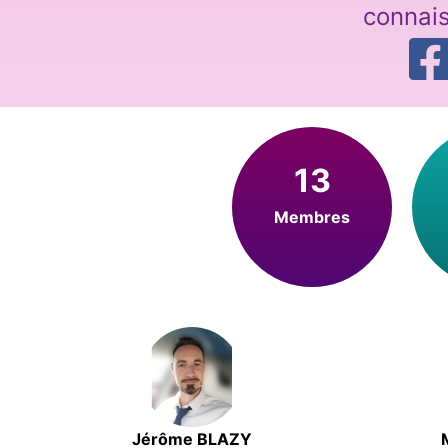
connai
13
Membres
Jérôme BLAZY