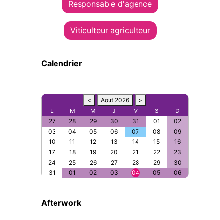
Responsable d'agence
Viticulteur agriculteur
Calendrier
<
Aout 2026
>
L
M
M
J
V
S
D
27
28
29
30
31
01
02
03
04
05
06
07
08
09
10
11
12
13
14
15
16
17
18
19
20
21
22
23
24
25
26
27
28
29
30
31
01
02
03
04
05
06
Afterwork