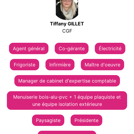
Tiffany GILLET
CGF
Agent général
Co-gérante
Électricité
Frigoriste
Infirmière
Maître d'oeuvre
Manager de cabinet d'expertise comptable
Menuiserie bois-alu-pvc + 1 équipe plaquiste et
une équipe isolation extérieure
Paysagiste
Présidente