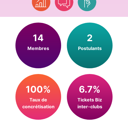
14
2
Membres
Postulants
100%
6.7%
Taux de
Tickets Biz
concrétisation
inter-clubs