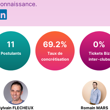
 connaissance.
11
69.2%
0%
Postulants
Taux de
Tickets Biz
concrétisation
inter-clubs
Sylvain FLECHEUX
Romain MARS