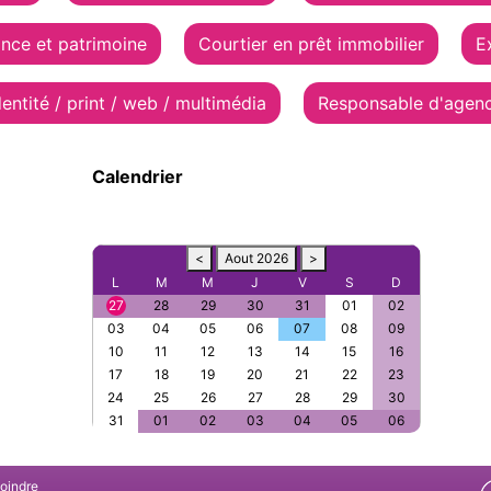
ance et patrimoine
Courtier en prêt immobilier
E
dentité / print / web / multimédia
Responsable d'agen
Calendrier
<
Aout 2026
>
L
M
M
J
V
S
D
27
28
29
30
31
01
02
03
04
05
06
07
08
09
10
11
12
13
14
15
16
17
18
19
20
21
22
23
24
25
26
27
28
29
30
31
01
02
03
04
05
06
joindre