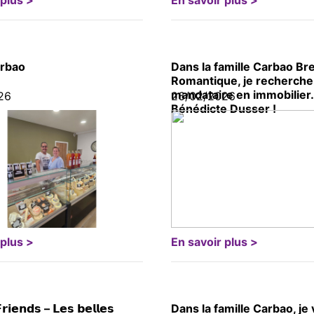
 plus >
En savoir plus >
arbao
Dans la famille Carbao Br
Romantique, je recherche 
mandataire en immobilier
26
26/02/2026
Bénédicte Dusser !
 plus >
En savoir plus >
𝗿𝗶𝗲𝗻𝗱𝘀 – 𝗟𝗲𝘀 𝗯𝗲𝗹𝗹𝗲𝘀
Dans la famille Carbao, je