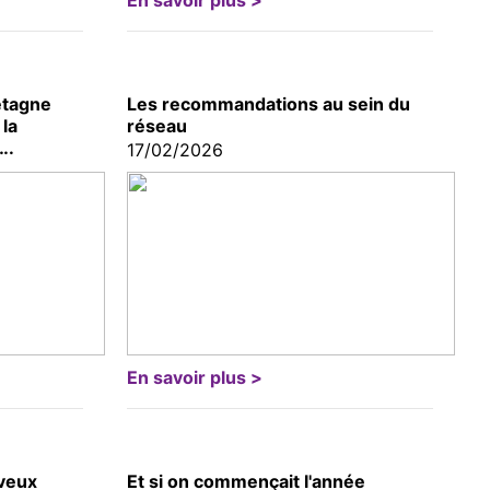
En savoir plus >
etagne
Les recommandations au sein du
la
réseau
….
17/02/2026
En savoir plus >
 veux
Et si on commençait l'année