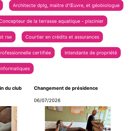
Architecte dplg, maitre d'Œuvre, et géobiologue
Concepteur de la terrasse aquatique - piscinier
et rse
Courtier en crédits et assurances
ofessionnelle certifiée
Intendante de propriété
 informatiques
in du club
Changement de présidence
06/07/2026