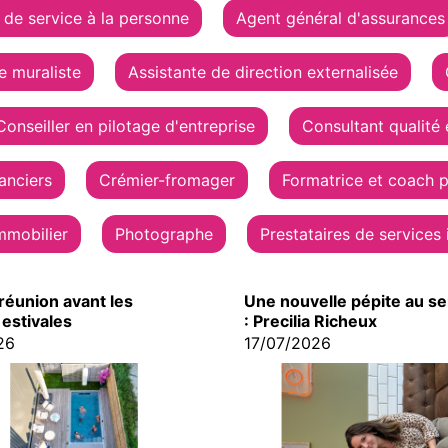
de service à la personne
Agent général d'assurances
re muraliste
Assistante de direction externalisée
Conseiller en pilotage d'entreprise
Consultant qualité 
anciers
Crémier-fromager
Formatrice et coach pr
mmobilier
Photographe
Prestataires de services
réunion avant les
Une nouvelle pépite au se
estivales
: Precilia Richeux
26
17/07/2026