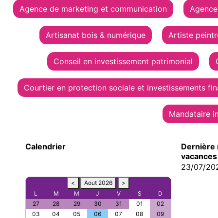
Agence de marketing et communication
Agence 
Artisanat bois & numérique
Artiste peint
Conseil en investissement patrimonial
Courtier en protection sociale et investissements fin
Mandataire i
Calendrier
Dernière 
vacances 
23/07/20
<
Aout 2026
>
L
M
M
J
V
S
D
27
28
29
30
31
01
02
03
04
05
06
07
08
09