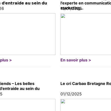
𝘀 𝗱'𝗲𝗻𝘁𝗿𝗮𝗶𝗱𝗲 𝗮𝘂 𝘀𝗲𝗶𝗻 𝗱𝘂
l'experte en communicati
marketing…
26
13/01/2026
 plus >
En savoir plus >
iends – Les belles
Le cri Carbao Bretagne R
 d'entraide au sein du
25
01/12/2025