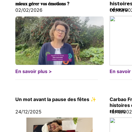
𝐦𝐢𝐞𝐮𝐱 𝐠𝐞́𝐫𝐞𝐫 𝐯𝐨𝐬 𝐞́𝐦𝐨𝐭𝐢𝐨𝐧𝐬 ?
𝗵𝗶𝘀𝘁𝗼𝗶𝗿𝗲
𝗿𝗲́𝘀𝗲𝗮𝘂
02/02/2026
02/02/20
En savoir plus >
En savoir
Un mot avant la pause des fêtes ✨
Carbao Fr
histoires
réseau
24/12/2025
15/12/20