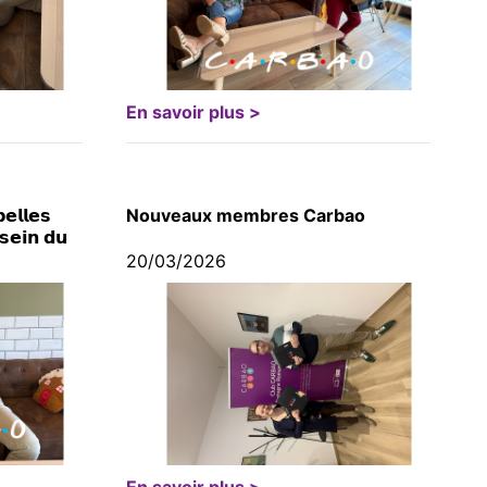
En savoir plus >
𝗲𝗹𝗹𝗲𝘀
Nouveaux membres Carbao
 𝘀𝗲𝗶𝗻 𝗱𝘂
20/03/2026