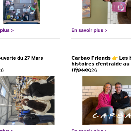
 plus >
En savoir plus >
ouverte du 27 Mars
𝗖𝗮𝗿𝗯𝗮𝗼 𝗙𝗿𝗶𝗲𝗻𝗱𝘀 👉 𝗟𝗲𝘀 𝗯
𝗵𝗶𝘀𝘁𝗼𝗶𝗿𝗲𝘀 𝗱'𝗲𝗻𝘁𝗿𝗮𝗶𝗱𝗲 𝗮𝘂
𝗿𝗲́𝘀𝗲𝗮𝘂
26
17/04/2026