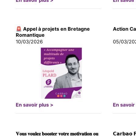
En savoir plus >
En savoir
🚨 Appel à projets en Bretagne
Action C
Romantique
10/03/2026
05/03/20
En savoir plus >
En savoir
𝐕𝐨𝐮𝐬 𝐯𝐨𝐮𝐥𝐞𝐳 𝐛𝐨𝐨𝐬𝐭𝐞𝐫 𝐯𝐨𝐭𝐫𝐞 𝐦𝐨𝐭𝐢𝐯𝐚𝐭𝐢𝐨𝐧 𝐨𝐮
𝗖𝗮𝗿𝗯𝗮𝗼 𝗙