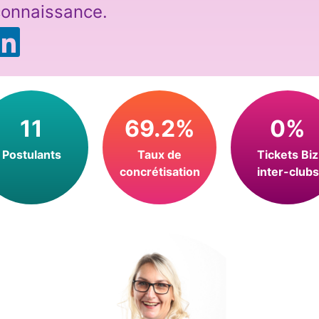
 connaissance.
11
69.2%
0%
Postulants
Taux de
Tickets Biz
concrétisation
inter-clubs