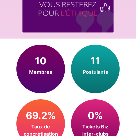
10
11
Membres
Postulants
69.2%
0%
Taux de
Tickets Biz
concrétisation
inter-clubs