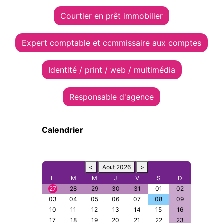
Courtier en prêt immobilier
Expert comptable et commissaire aux comptes
Identité / print / web / multimédia
Responsable d'agence
Calendrier
<
Aout 2026
>
L
M
M
J
V
S
D
27
28
29
30
31
01
02
03
04
05
06
07
08
09
10
11
12
13
14
15
16
17
18
19
20
21
22
23