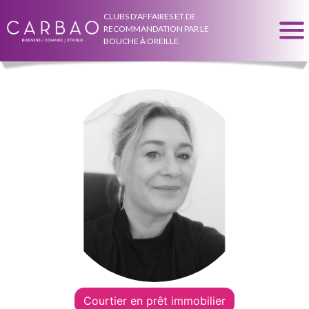
CLUBS D'AFFAIRES ET DE
RECOMMANDATION PAR LE
BOUCHE À OREILLE
Courtier en prêt immobilier