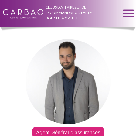
CLUBS D'AFFAIRES ET DE
RECOMMANDATION PAR LE
BOUCHE À OREILLE
Agent Général d'assurances