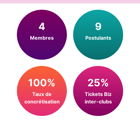
4
9
Membres
Postulants
100%
25%
Taux de
Tickets Biz
concrétisation
inter-clubs