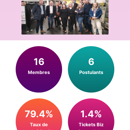
16
6
Membres
Postulants
79.4%
1.4%
Taux de
Tickets Biz