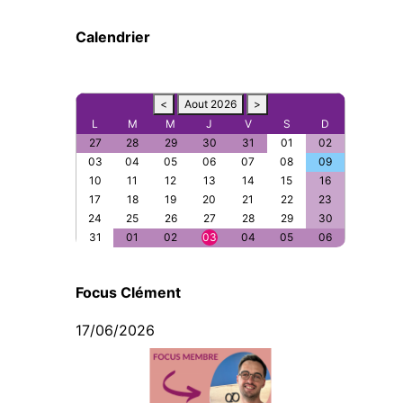
Calendrier
<
Aout 2026
>
L
M
M
J
V
S
D
27
28
29
30
31
01
02
03
04
05
06
07
08
09
10
11
12
13
14
15
16
17
18
19
20
21
22
23
24
25
26
27
28
29
30
31
01
02
03
04
05
06
Focus Clément
17/06/2026