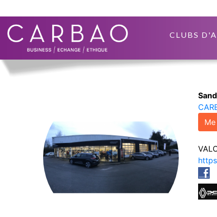
CLUBS D'
Sand
CAR
Me 
VAL
https