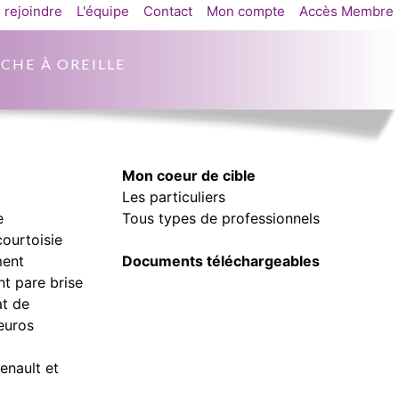
 rejoindre
L'équipe
Contact
Mon compte
Accès Membre
CHE À OREILLE
Mon coeur de cible
Les particuliers
e
Tous types de professionnels
courtoisie
ment
Documents téléchargeables
t pare brise
at de
euros
enault et