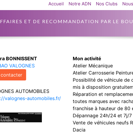
Accueil
Notre ADN
Nos Clubs
Nous
AFFAIRES ET DE RECOMMANDATION PAR LE BOU
ra BONNISSENT
Mon activité
BAO VALOGNES
Atelier Mécanique
Atelier Carrosserie Peintur
contacter
Possibilité de véhicule de 
mis à disposition gratuite
OGNES AUTOMOBILES
Réparation et remplacemen
://valognes-automobiles.fr/
toutes marques avec rach
franchise à hauteur de 80 
Dépannage 24h/24 et 7j/7
Vente de véhicules neufs R
Dacia