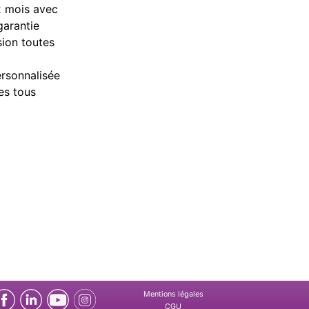
2 mois avec
garantie
sion toutes
ersonnalisée
es tous
Mentions légales
CGU