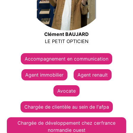
Clément BAUJARD
LE PETIT OPTICIEN
Accompagnement en communication
Agent immobilier
Agent renault
Avocate
Chargée de clientèle au sein de l'afpa
Chargée de développement chez cerfrance
normandie ouest