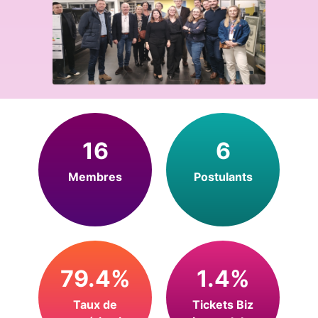
16
6
Membres
Postulants
79.4%
1.4%
Taux de
Tickets Biz