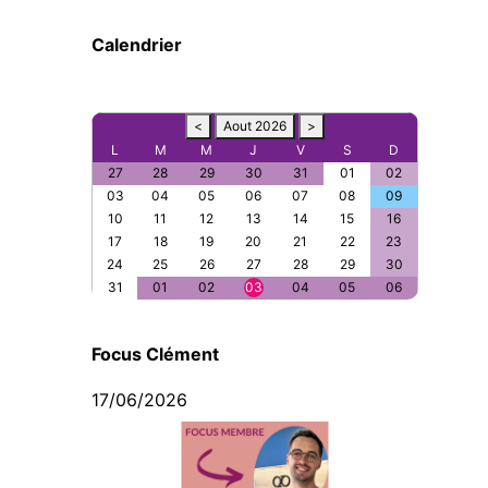
Calendrier
<
Aout 2026
>
L
M
M
J
V
S
D
27
28
29
30
31
01
02
03
04
05
06
07
08
09
10
11
12
13
14
15
16
17
18
19
20
21
22
23
24
25
26
27
28
29
30
31
01
02
03
04
05
06
Focus Clément
17/06/2026