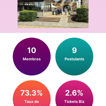
10
9
Membres
Postulants
73.3%
2.6%
Taux de
Tickets Biz