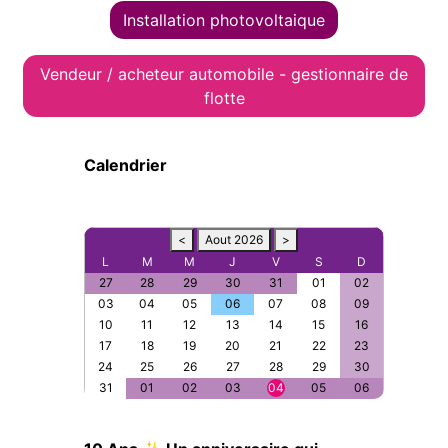
Installation photovoltaique
Vendeur / acheteur automobile - gestionnaire de
flotte
Calendrier
<
Aout 2026
>
L
M
M
J
V
S
D
27
28
29
30
31
01
02
03
04
05
06
07
08
09
10
11
12
13
14
15
16
17
18
19
20
21
22
23
24
25
26
27
28
29
30
31
01
02
03
04
05
06