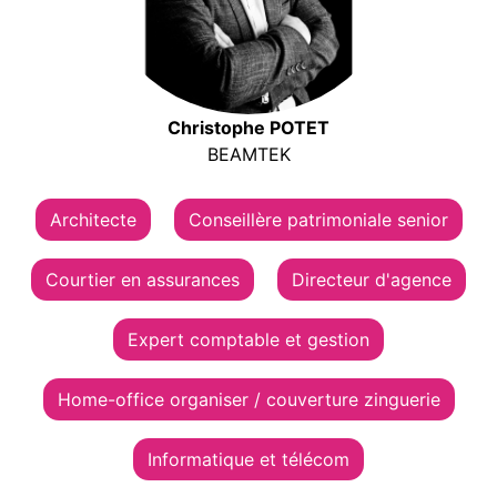
Christophe POTET
BEAMTEK
Architecte
Conseillère patrimoniale senior
Courtier en assurances
Directeur d'agence
Expert comptable et gestion
Home-office organiser / couverture zinguerie
Informatique et télécom