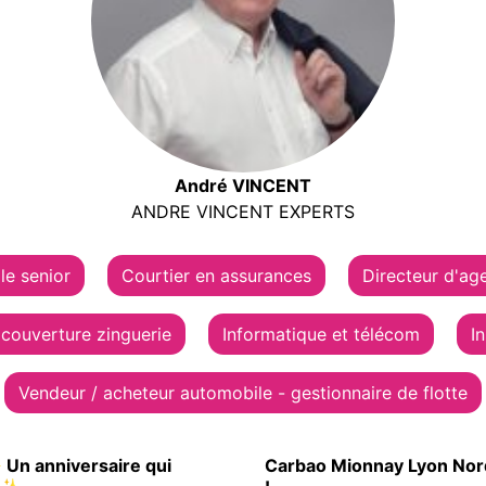
André VINCENT
ANDRE VINCENT EXPERTS
le senior
Courtier en assurances
Directeur d'ag
 couverture zinguerie
Informatique et télécom
I
Vendeur / acheteur automobile - gestionnaire de flotte
Un anniversaire qui
Carbao Mionnay Lyon Nord