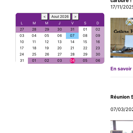
carbure 
17/11/202
<
Aout 2026
>
L
M
M
J
V
S
D
27
28
29
30
31
01
02
03
04
05
06
07
08
09
10
11
12
13
14
15
16
17
18
19
20
21
22
23
24
25
26
27
28
29
30
31
01
02
03
04
05
06
En savoir
Réunion S
07/03/20