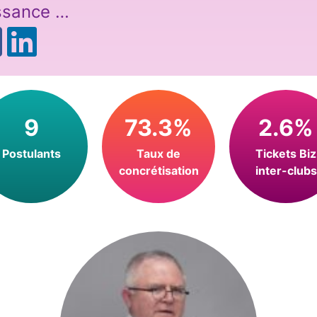
ssance …
9
73.3%
2.6%
Postulants
Taux de
Tickets Biz
concrétisation
inter-clubs