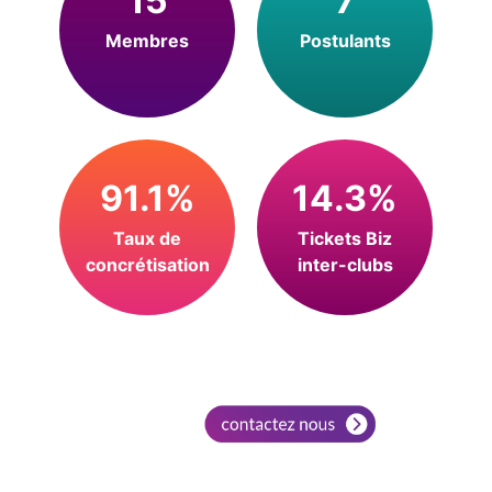
15
7
Membres
Postulants
91.1%
14.3%
Taux de
Tickets Biz
concrétisation
inter-clubs