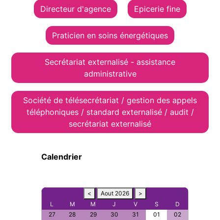
Directeur d'agence
Epicerie fine
Praticien en soins énergétiques
Secrétariat externalisé - assistance
administrative
Société de télésecrétariat / gestion des appels
téléphoniques / standard externalisé / audit /
secrétariat externalisé
Calendrier
<
Aout 2026
>
L
M
M
J
V
S
D
27
28
29
30
31
01
02