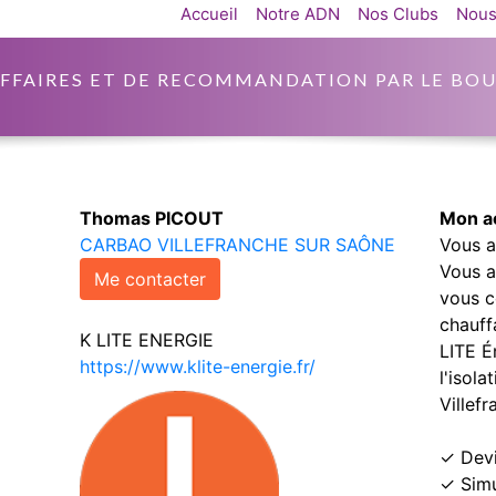
Accueil
Notre ADN
Nos Clubs
Nous
AFFAIRES ET DE RECOMMANDATION PAR LE BOU
Thomas PICOUT
Mon ac
CARBAO VILLEFRANCHE SUR SAÔNE
Vous a
Vous av
Me contacter
vous 
chauff
K LITE ENERGIE
LITE É
https://www.klite-energie.fr/
l'isola
Villefr
✓ Devi
✓ Simu