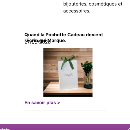
bijouteries, cosmétiques et
accessoires.
Quand la Pochette Cadeau devient
l'Écrin qui Marque.
27/02/2026
En savoir plus >
joindre