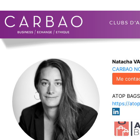
CLUBS D'
Natacha V
CARBAO NO
Me contac
ATOP BAGS
https://ato