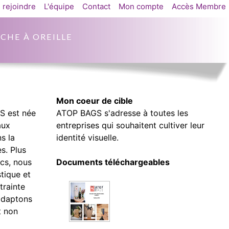
 rejoindre
L'équipe
Contact
Mon compte
Accès Membre
CHE À OREILLE
Mon coeur de cible
S est née
ATOP BAGS s'adresse à toutes les
aux
entreprises qui souhaitent cultiver leur
s la
identité visuelle.
s. Plus
acs, nous
Documents téléchargeables
tique et
trainte
adaptons
t non