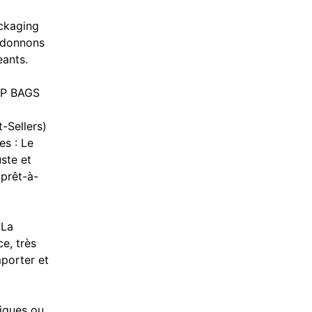
ckaging
s donnons
eants.
OP BAGS
-Sellers)
es : Le
ste et
 prêt-à-
 La
e, très
mporter et
iques ou