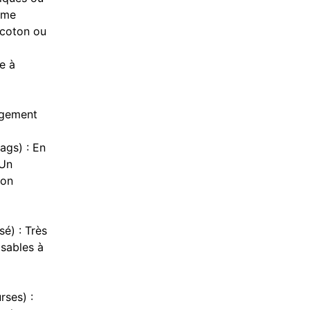
mme
 coton ou
e à
agement
ags) : En
 Un
ion
é) : Très
isables à
rses) :