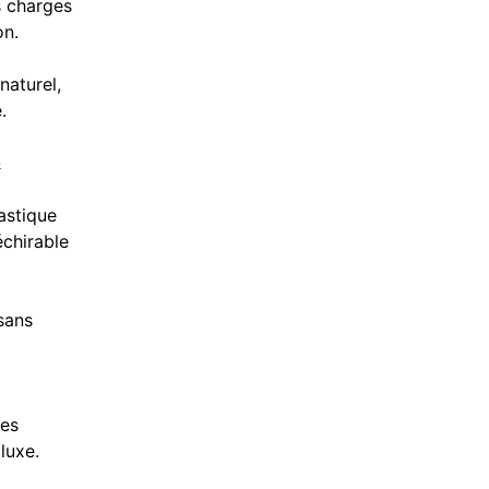
s charges
on.
naturel,
.
&
astique
échirable
sans
les
luxe.