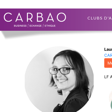
CLUBS D'
Lau
CAR
Me
LF 