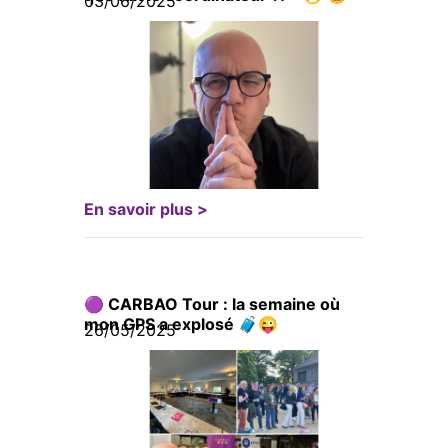
03/06/2025
En savoir plus >
🟣 CARBAO Tour : la semaine où
mon GPS a explosé 🧳😜
26/05/2025