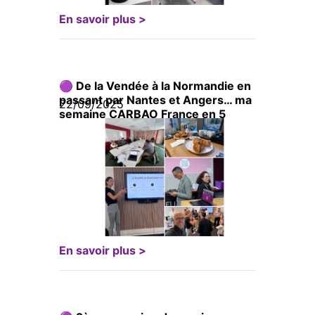
En savoir plus >
🟣 De la Vendée à la Normandie en
passant par Nantes et Angers… ma
22/09/2025
semaine CARBAO France en 5
étapes !
En savoir plus >