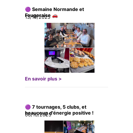
🟣 Semaine Normande et
Fougeraise 🚗
13/10/2025
En savoir plus >
🟣 7 tournages, 5 clubs, et
beaucoup d'énergie positive !
06/10/2025