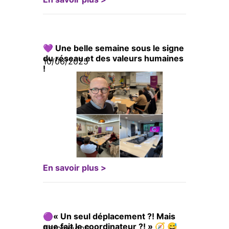
💜 Une belle semaine sous le signe
du réseau et des valeurs humaines
10/06/2025
!
En savoir plus >
🟣« Un seul déplacement ?! Mais
que fait le coordinateur ?! » 🧭 😅