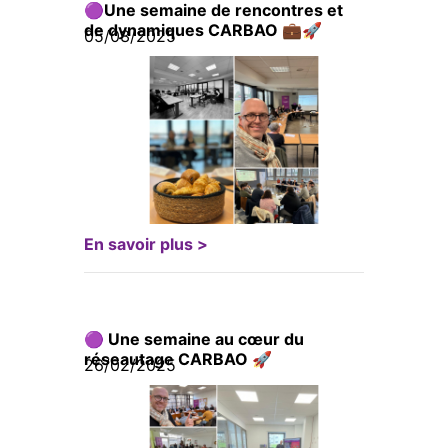
🟣Une semaine de rencontres et
de dynamiques CARBAO 💼🚀
05/03/2025
En savoir plus >
🟣 Une semaine au cœur du
réseautage CARBAO 🚀
26/02/2025