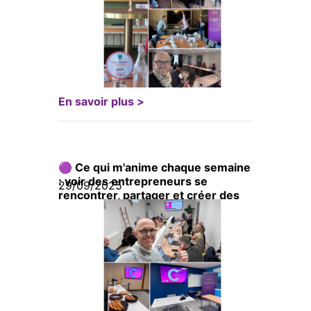
En savoir plus >
🟣 Ce qui m'anime chaque semaine
: voir des entrepreneurs se
29/09/2025
rencontrer, partager et créer des
ouvertures ensemble. 🤝