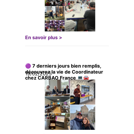
En savoir plus >
🟣 7 derniers jours bien remplis,
découvrez la vie de Coordinateur
19/02/2025
chez CARBAO France 💻🚘