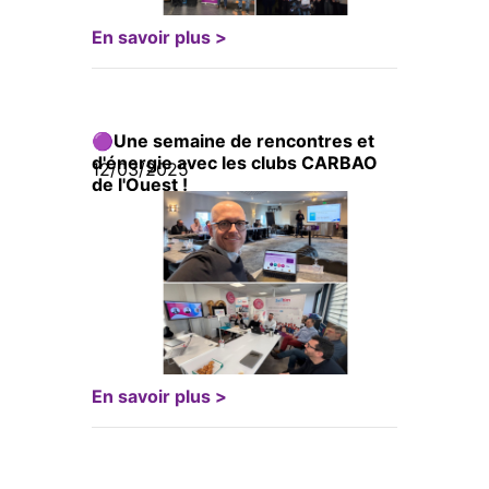
En savoir plus >
🟣Une semaine de rencontres et
d'énergie avec les clubs CARBAO
12/03/2025
de l'Ouest !
En savoir plus >