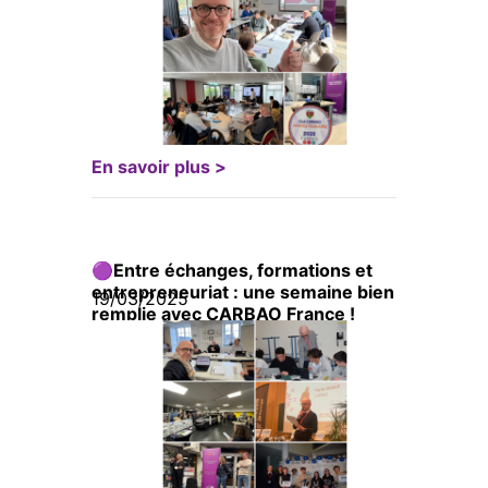
En savoir plus >
🟣Entre échanges, formations et
entrepreneuriat : une semaine bien
19/03/2025
remplie avec CARBAO France !