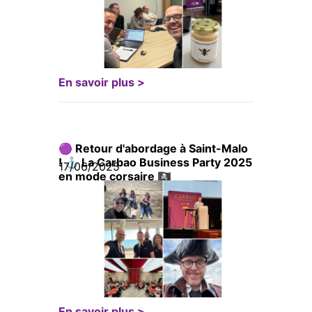
En savoir plus >
🟣 Retour d'abordage à Saint-Malo
! ⚓ La Carbao Business Party 2025
17/06/2025
en mode corsaire 🏴‍☠️
En savoir plus >