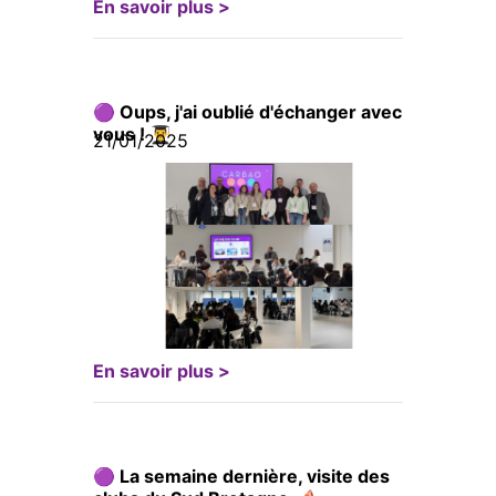
En savoir plus >
🟣 Oups, j'ai oublié d'échanger avec
vous ! 👨‍🎓
21/01/2025
En savoir plus >
🟣 La semaine dernière, visite des