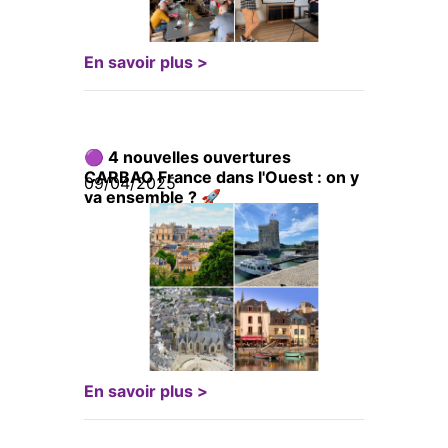
En savoir plus >
🟣 4 nouvelles ouvertures
CARBAO France dans l'Ouest : on y
09/04/2025
va ensemble ? 🚀
En savoir plus >