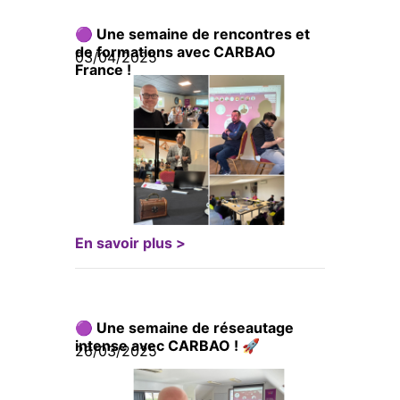
🟣 Une semaine de rencontres et
de formations avec CARBAO
03/04/2025
France !
En savoir plus >
🟣 Une semaine de réseautage
intense avec CARBAO ! 🚀
26/03/2025