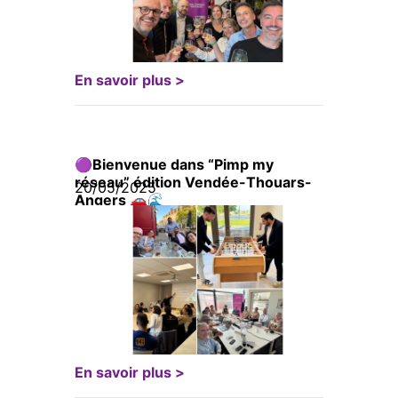
En savoir plus >
🟣Bienvenue dans “Pimp my
réseau” édition Vendée-Thouars-
20/05/2025
Angers 🚗🌊
En savoir plus >