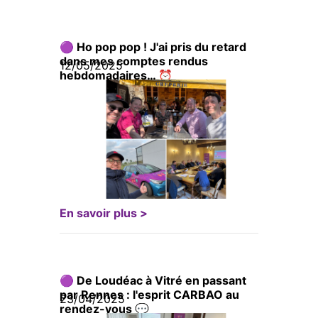
🟣 Ho pop pop ! J'ai pris du retard
dans mes comptes rendus
12/05/2025
hebdomadaires… ⏰
En savoir plus >
🟣 De Loudéac à Vitré en passant
par Rennes : l'esprit CARBAO au
23/04/2025
rendez-vous 💬