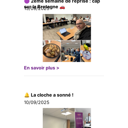
🟣 2ème semaine de reprise : cap
sur la Bretagne 🚗
15/09/2025
En savoir plus >
🔔 La cloche a sonné !
10/09/2025