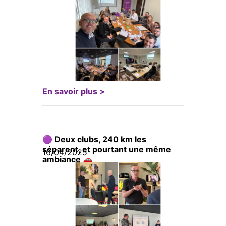
En savoir plus >
🟣 Deux clubs, 240 km les
séparent, et pourtant une même
16/04/2025
ambiance 🚗