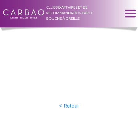
CLUBS D'AFFAIRES ET DE
RECOMMANDATION PAR LE
BOUCHE À OREILLE
Notice
: Undefined variable: post_user_id in
/home/carnet/www/post_big.php
on line
142
Notice
: Undefined variable: club_shortname in
/home/carnet/www/post_big.php
on line
148
Notice
: Undefined variable: club_name in
/home/carnet/www/post_big.php
on line
148
< Retour