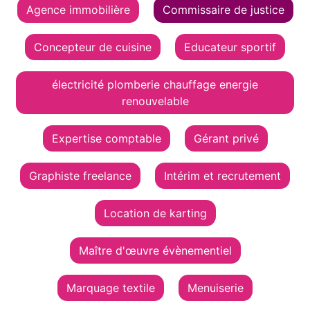
Agence immobilière
Commissaire de justice
Concepteur de cuisine
Educateur sportif
électricité plomberie chauffage energie
renouvelable
Expertise comptable
Gérant privé
Graphiste freelance
Intérim et recrutement
Location de karting
Maître d'œuvre évènementiel
Marquage textile
Menuiserie