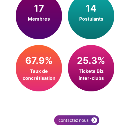
17
14
Membres
Postulants
67.9%
25.3%
Taux de
Tickets Biz
concrétisation
inter-clubs