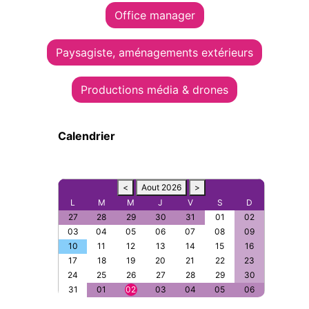
Office manager
Paysagiste, aménagements extérieurs
Productions média & drones
Calendrier
<
Aout 2026
>
L
M
M
J
V
S
D
27
28
29
30
31
01
02
03
04
05
06
07
08
09
10
11
12
13
14
15
16
17
18
19
20
21
22
23
24
25
26
27
28
29
30
31
01
02
03
04
05
06