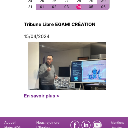
24
25
26
27
28
29
30
31
01
02
03
04
05
06
Tribune Libre EGAMI CRÉATION
15/04/2024
En savoir plus >
Accueil
Nous rejoindre
Mentions
Notre ADN
L'Equipe
légales