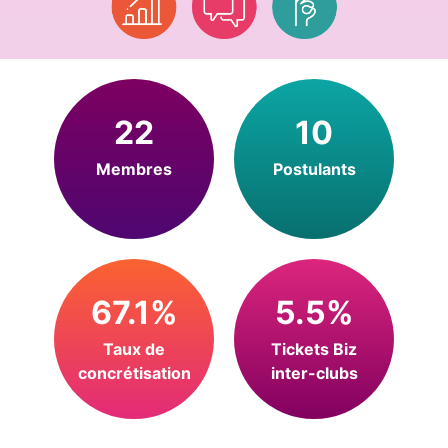
22
10
Membres
Postulants
67.1%
5.5%
Taux de
Tickets Biz
concrétisation
inter-clubs