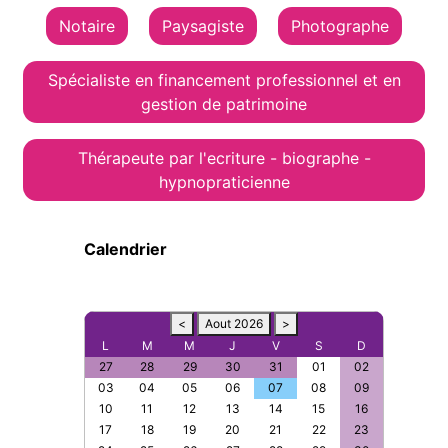
Notaire
Paysagiste
Photographe
Spécialiste en financement professionnel et en
gestion de patrimoine
Thérapeute par l'ecriture - biographe -
hypnopraticienne
Calendrier
<
Aout 2026
>
L
M
M
J
V
S
D
27
28
29
30
31
01
02
03
04
05
06
07
08
09
10
11
12
13
14
15
16
17
18
19
20
21
22
23