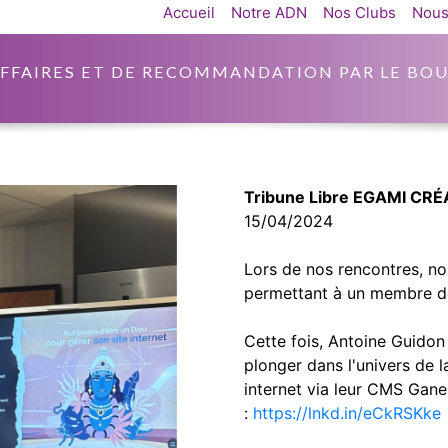
Accueil
Notre ADN
Nos Clubs
Nous
AFFAIRES ET DE RECOMMANDATION PAR LE BOU
Tribune Libre EGAMI CR
15/04/2024
Lors de nos rencontres, nou
permettant à un membre de 
Cette fois, Antoine Guido
plonger dans l'univers de l
internet via leur CMS Ganes
:
https://lnkd.in/eCkRSKke