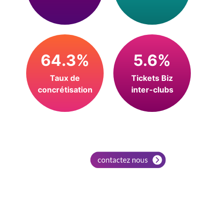
64.3%
5.6%
Taux de
Tickets Biz
concrétisation
inter-clubs