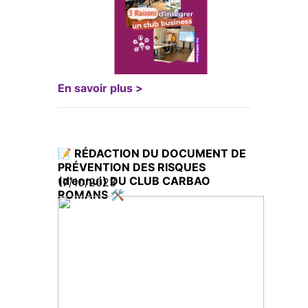
En savoir plus >
📝 RÉDACTION DU DOCUMENT DE
PRÉVENTION DES RISQUES
(d'ennui) DU CLUB CARBAO
17/10/2023
ROMANS 🛠️