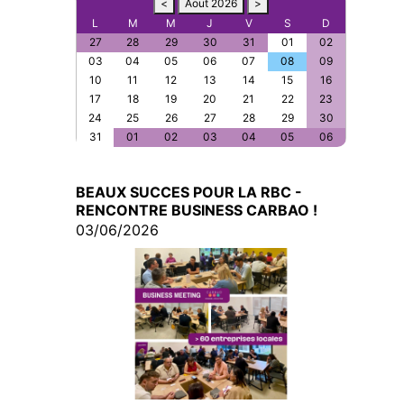
<
Aout 2026
>
L
M
M
J
V
S
D
27
28
29
30
31
01
02
03
04
05
06
07
08
09
10
11
12
13
14
15
16
17
18
19
20
21
22
23
24
25
26
27
28
29
30
31
01
02
03
04
05
06
BEAUX SUCCES POUR LA RBC -
RENCONTRE BUSINESS CARBAO !
03/06/2026