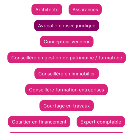
Architecte
Assurances
Avocat - conseil juridique
Concepteur vendeur
Conseillère en gestion de patrimoine / formatrice
Conseillère en immobilier
Conseillère formation entreprises
Courtage en travaux
Courtier en financement
Expert comptable