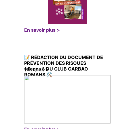
En savoir plus >
📝 RÉDACTION DU DOCUMENT DE
PRÉVENTION DES RISQUES
(d'ennui) DU CLUB CARBAO
17/10/2023
ROMANS 🛠️