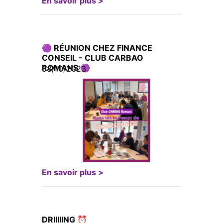
En savoir plus >
🟣 RÉUNION CHEZ FINANCE
CONSEIL - CLUB CARBAO
ROMANS 🟣
08/10/2023
En savoir plus >
DRIIIIING ⏰