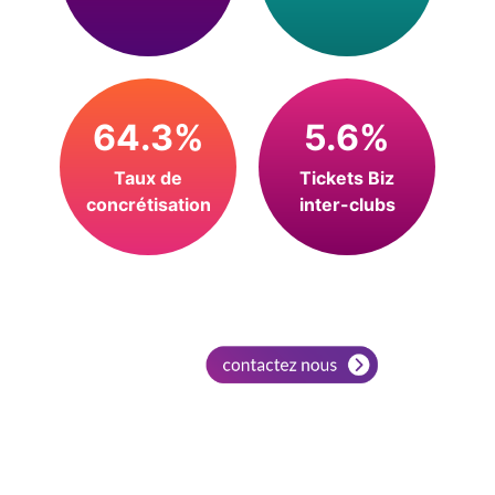
64.3%
5.6%
Taux de
Tickets Biz
concrétisation
inter-clubs