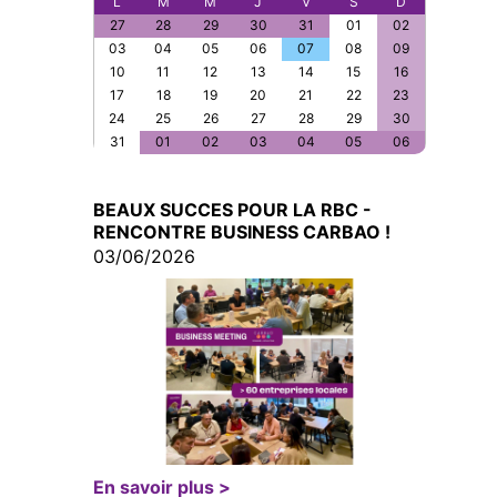
L
M
M
J
V
S
D
27
28
29
30
31
01
02
03
04
05
06
07
08
09
10
11
12
13
14
15
16
17
18
19
20
21
22
23
24
25
26
27
28
29
30
31
01
02
03
04
05
06
BEAUX SUCCES POUR LA RBC -
RENCONTRE BUSINESS CARBAO !
03/06/2026
En savoir plus >