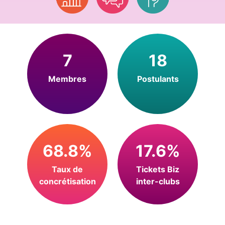
7
18
Membres
Postulants
68.8%
17.6%
Taux de
Tickets Biz
concrétisation
inter-clubs