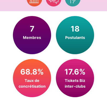
7
18
Membres
Postulants
68.8%
17.6%
Taux de
Tickets Biz
concrétisation
inter-clubs