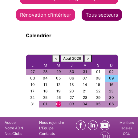
Rénovation d'intérieur
Tous secteurs
Calendrier
<
Aout 2026
>
L
M
M
J
V
S
D
27
28
29
30
31
01
02
03
04
05
06
07
08
09
10
11
12
13
14
15
16
17
18
19
20
21
22
23
24
25
26
27
28
29
30
31
01
02
03
04
05
06
Accueil
Nous rejoindre
Mentions
Notre ADN
L'Equipe
légales
Nos Clubs
Contacts
CGU