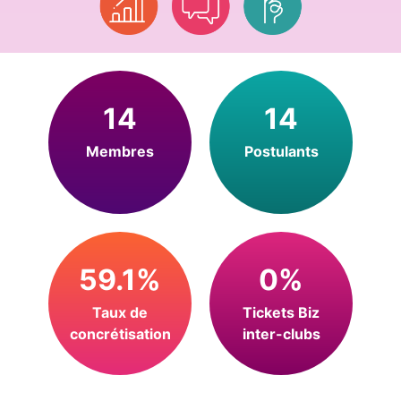
14
14
Membres
Postulants
59.1%
0%
Taux de
Tickets Biz
concrétisation
inter-clubs