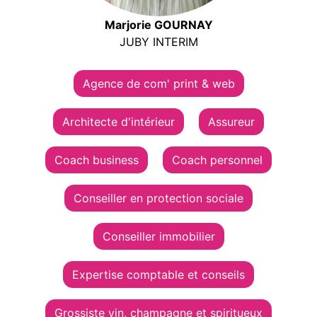
Marjorie GOURNAY
JUBY INTERIM
Agence de com' print & web
Architecte d'intérieur
Assureur
Coach business
Coach personnel
Conseiller en protection sociale
Conseiller immobilier
Expertise comptable et conseils
Grossiste vin, champagne et spiritueux