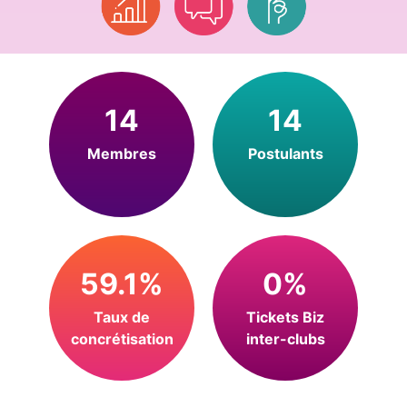
14
14
Membres
Postulants
59.1%
0%
Taux de
Tickets Biz
concrétisation
inter-clubs