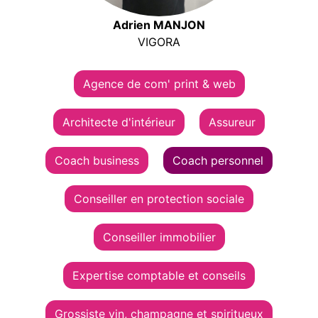
Adrien MANJON
VIGORA
Agence de com' print & web
Architecte d'intérieur
Assureur
Coach business
Coach personnel
Conseiller en protection sociale
Conseiller immobilier
Expertise comptable et conseils
Grossiste vin, champagne et spiritueux