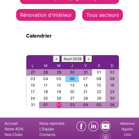
Rénovation d'intérieur
Tous secteurs
Calendrier
<
Aout 2026
>
L
M
M
J
V
S
D
27
28
29
30
31
01
02
03
04
05
06
07
08
09
10
11
12
13
14
15
16
17
18
19
20
21
22
23
24
25
26
27
28
29
30
31
01
02
03
04
05
06
Accueil
Nous rejoindre
Mentions
Notre ADN
L'Equipe
légales
Nos Clubs
Contacts
CGU