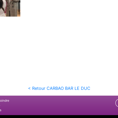
< Retour CARBAO BAR LE DUC
joindre
e
s