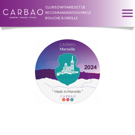
CLUBS D'AFFAIRES ET DE
RECOMMANDATION PAR LE
BOUCHE À OREILLE