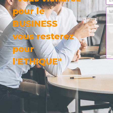
pour le
BUSINESS
vous resterez
pour
l'ETHIQUE"