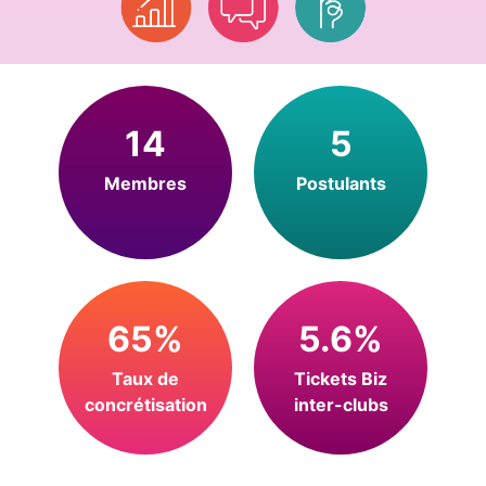
14
5
Membres
Postulants
65%
5.6%
Taux de
Tickets Biz
concrétisation
inter-clubs