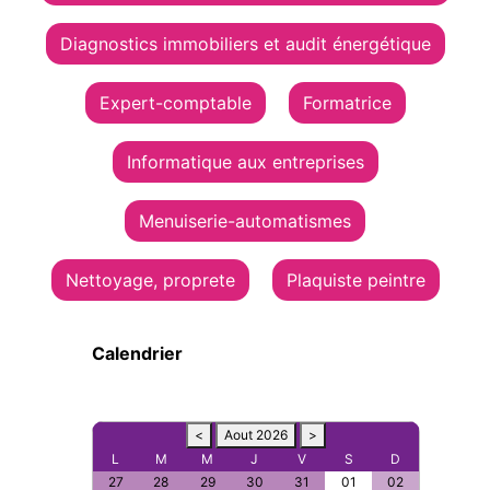
Diagnostics immobiliers et audit énergétique
Expert-comptable
Formatrice
Informatique aux entreprises
Menuiserie-automatismes
Nettoyage, proprete
Plaquiste peintre
Calendrier
<
Aout 2026
>
L
M
M
J
V
S
D
27
28
29
30
31
01
02