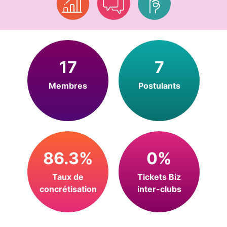
17
7
Membres
Postulants
86.3%
0%
Taux de
Tickets Biz
concrétisation
inter-clubs