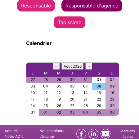
Responsable
Responsable d'agence
Tapissiere
Calendrier
<
Aout 2026
>
L
M
M
J
V
S
D
27
28
29
30
31
01
02
03
04
05
06
07
08
09
10
11
12
13
14
15
16
17
18
19
20
21
22
23
24
25
26
27
28
29
30
31
01
02
03
04
05
06
Accueil
Nous rejoindre
Mentions
Notre ADN
L'Equipe
légales