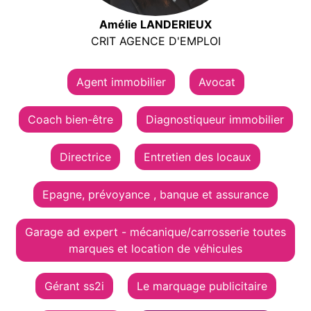
Amélie LANDERIEUX
CRIT AGENCE D'EMPLOI
Agent immobilier
Avocat
Coach bien-être
Diagnostiqueur immobilier
Directrice
Entretien des locaux
Epagne, prévoyance , banque et assurance
Garage ad expert - mécanique/carrosserie toutes
marques et location de véhicules
Gérant ss2i
Le marquage publicitaire