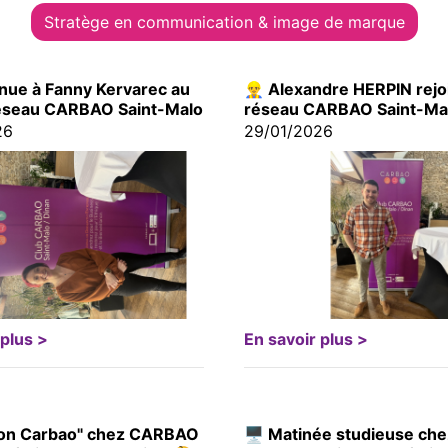
Stratège en communication & image de marque
nue à Fanny Kervarec au
👷‍♂️ Alexandre HERPIN rejo
réseau CARBAO Saint-Malo
réseau CARBAO Saint-Ma
26
29/01/2026
 plus >
En savoir plus >
ion Carbao" chez CARBAO
🖥 Matinée studieuse che