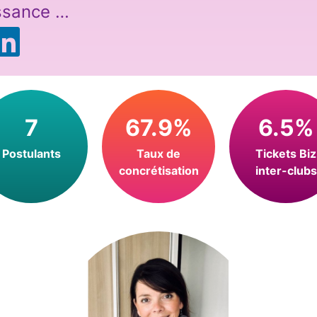
ssance …
7
67.9%
6.5%
Postulants
Taux de
Tickets Biz
concrétisation
inter-clubs