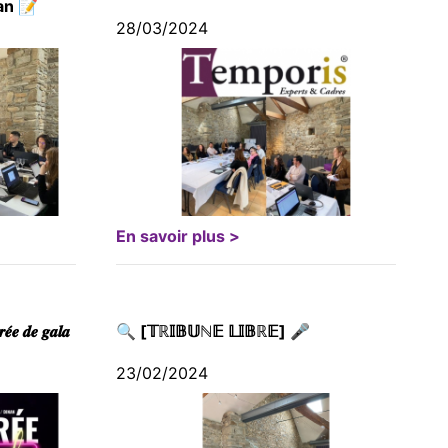
an 📝
28/03/2024
En savoir plus >
𝒓𝒆́𝒆 𝒅𝒆 𝒈𝒂𝒍𝒂
🔍 [𝕋ℝ𝕀𝔹𝕌ℕ𝔼 𝕃𝕀𝔹ℝ𝔼] 🎤
23/02/2024