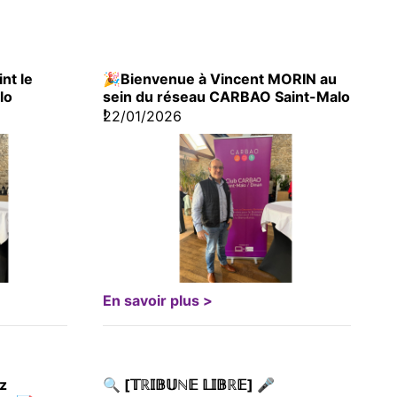
int le
🎉Bienvenue à Vincent MORIN au
lo
sein du réseau CARBAO Saint-Malo
!
22/01/2026
En savoir plus >
z
🔍 [𝕋ℝ𝕀𝔹𝕌ℕ𝔼 𝕃𝕀𝔹ℝ𝔼] 🎤