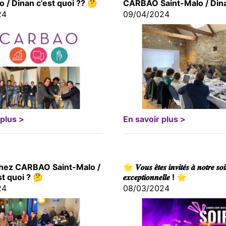
o / Dinan c'est quoi ?? 🤔
CARBAO Saint-Malo / Din
24
09/04/2024
 plus >
En savoir plus >
hez CARBAO Saint-Malo /
🌟 𝑽𝒐𝒖𝒔 𝒆̂𝒕𝒆𝒔 𝒊𝒏𝒗𝒊𝒕𝒆́𝒔 𝒂̀ 𝒏𝒐𝒕𝒓𝒆 𝒔𝒐𝒊
st quoi ? 🤔
𝒆𝒙𝒄𝒆𝒑𝒕𝒊𝒐𝒏𝒏𝒆𝒍𝒍𝒆 ! 🌟
24
08/03/2024