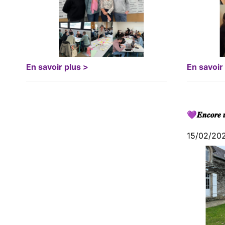
En savoir plus >
En savoir
💜𝑬𝒏𝒄𝒐𝒓𝒆 𝒖
15/02/20