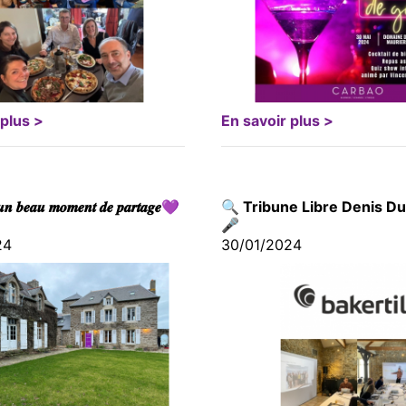
 plus >
En savoir plus >
𝒏 𝒃𝒆𝒂𝒖 𝒎𝒐𝒎𝒆𝒏𝒕 𝒅𝒆 𝒑𝒂𝒓𝒕𝒂𝒈𝒆💜
🔍 Tribune Libre Denis Du
🎤
24
30/01/2024