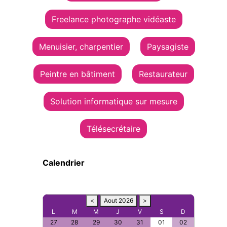
Freelance photographe vidéaste
Menuisier, charpentier
Paysagiste
Peintre en bâtiment
Restaurateur
Solution informatique sur mesure
Télésecrétaire
Calendrier
<
Aout 2026
>
L
M
M
J
V
S
D
27
28
29
30
31
01
02