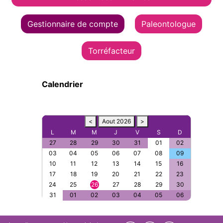
Gestionnaire de compte
Paleontologue
Torréfacteur
Calendrier
<
Aout 2026
>
L
M
M
J
V
S
D
27
28
29
30
31
01
02
03
04
05
06
07
08
09
10
11
12
13
14
15
16
17
18
19
20
21
22
23
24
25
26
27
28
29
30
31
01
02
03
04
05
06