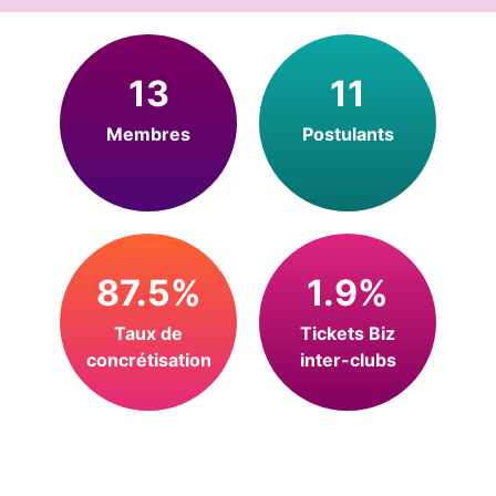
13
11
Membres
Postulants
87.5%
1.9%
Taux de
Tickets Biz
concrétisation
inter-clubs