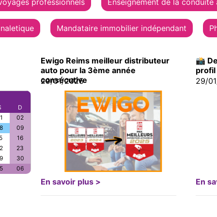
 voyages professionnels
Enseignement de la conduite
gnaletique
Mandataire immobilier indépendant
P
Ewigo Reims meilleur distributeur
📸 De
auto pour la 3ème année
profil
consécutive
29/01/2025
29/0
S
D
1
02
8
09
5
16
2
23
9
30
5
06
En savoir plus >
En sa