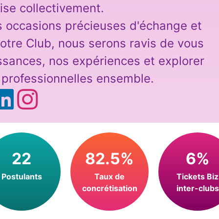
ise collectivement.
es occasions précieuses d'échange et
notre Club, nous serons ravis de vous
issances, nos expériences et explorer
 professionnelles ensemble.
22
82.5%
6%
Postulants
Taux de
Tickets Biz
concrétisation
inter-clubs