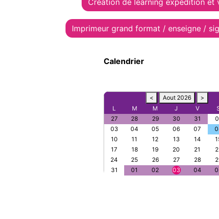
Création de learning expedition et
Imprimeur grand format / enseigne / si
Calendrier
<
Aout 2026
>
L
M
M
J
V
27
28
29
30
31
0
03
04
05
06
07
0
10
11
12
13
14
1
17
18
19
20
21
2
24
25
26
27
28
2
31
01
02
03
04
0