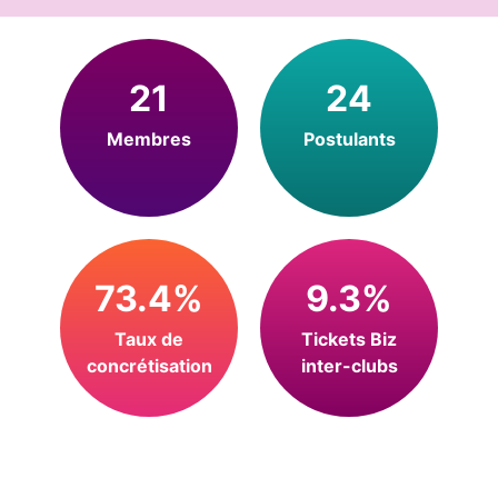
21
24
Membres
Postulants
73.4%
9.3%
Taux de
Tickets Biz
concrétisation
inter-clubs